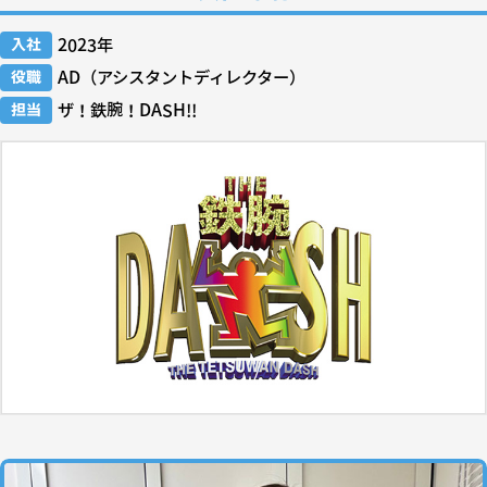
入社
2023年
役職
AD（アシスタントディレクター）
担当
ザ！鉄腕！DASH!!