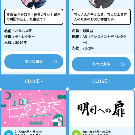
放送30年を超え！世界の笑いと驚き
芸人さんが熱くなる、芸人による芸
の瞬間が詰まった番組です
人のためのお笑い番組です。
名前
名前
ネルムス健
藤澤 成
役職
役職
ディレクター
AD（アシスタントディレクタ
入社
2016年
ー）
入社
2023年
もっと見る
もっと見る
2022年4月～放送中
2009年12月～放送中
水
木