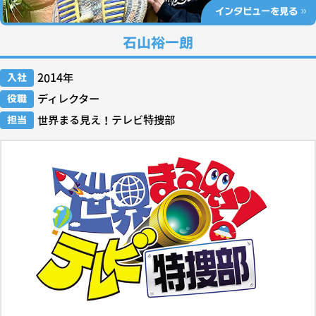
インタビューを見る
石山裕一朗
入社
2014年
役職
ディレクター
担当
世界まる見え！テレビ特捜部